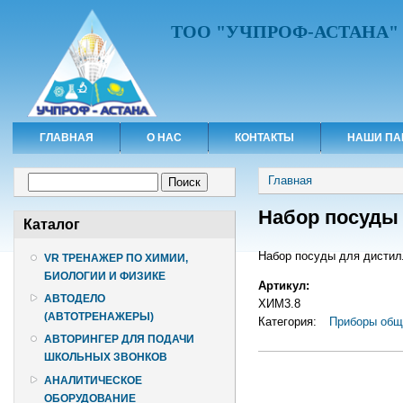
ТОО "УЧПРОФ-АСТАНА"
ГЛАВНАЯ
О НАС
КОНТАКТЫ
НАШИ ПА
Вы здесь
Форма поиска
Главная
Поиск
Набор посуды
Каталог
Набор посуды для дистил
VR ТРЕНАЖЕР ПО ХИМИИ,
БИОЛОГИИ И ФИЗИКЕ
Артикул:
АВТОДЕЛО
ХИМ3.8
(АВТОТРЕНАЖЕРЫ)
Категория:
Приборы обще
АВТОРИНГЕР ДЛЯ ПОДАЧИ
ШКОЛЬНЫХ ЗВОНКОВ
АНАЛИТИЧЕСКОЕ
ОБОРУДОВАНИЕ