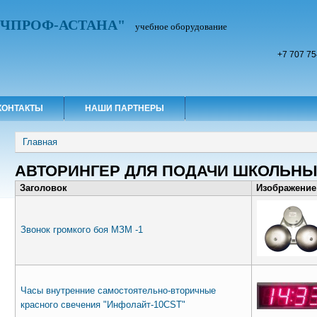
УЧПРОФ-АСТАНА"
учебное оборудование
+7 707 75
КОНТАКТЫ
НАШИ ПАРТНЕРЫ
Вы здесь
Главная
АВТОРИНГЕР ДЛЯ ПОДАЧИ ШКОЛЬНЫ
Заголовок
Изображение
Звонок громкого боя МЗМ -1
Часы внутренние самостоятельно-вторичные
красного свечения "Инфолайт-10CST"