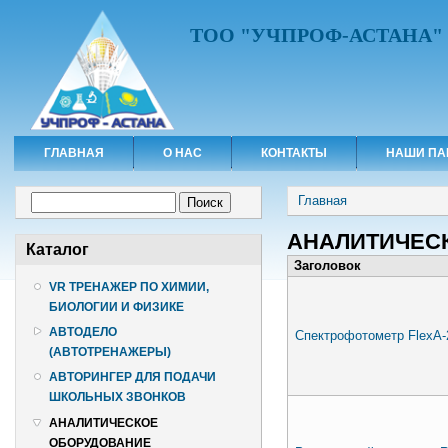
ТОО "УЧПРОФ-АСТАНА"
ГЛАВНАЯ
О НАС
КОНТАКТЫ
НАШИ ПА
Вы здесь
Форма поиска
Главная
Поиск
АНАЛИТИЧЕС
Каталог
Заголовок
VR ТРЕНАЖЕР ПО ХИМИИ,
БИОЛОГИИ И ФИЗИКЕ
АВТОДЕЛО
Спектрофотометр FlexA-
(АВТОТРЕНАЖЕРЫ)
АВТОРИНГЕР ДЛЯ ПОДАЧИ
ШКОЛЬНЫХ ЗВОНКОВ
АНАЛИТИЧЕСКОЕ
ОБОРУДОВАНИЕ