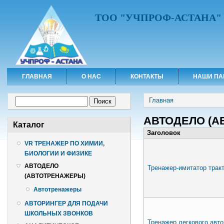
ТОО "УЧПРОФ-АСТАНА"
ГЛАВНАЯ
О НАС
КОНТАКТЫ
НАШИ ПА
Вы здесь
Форма поиска
Главная
Поиск
АВТОДЕЛО (А
Каталог
Заголовок
VR ТРЕНАЖЕР ПО ХИМИИ,
БИОЛОГИИ И ФИЗИКЕ
АВТОДЕЛО
Тренажер-имитатор трак
(АВТОТРЕНАЖЕРЫ)
Автотренажеры
АВТОРИНГЕР ДЛЯ ПОДАЧИ
ШКОЛЬНЫХ ЗВОНКОВ
Тренажер легкового авт