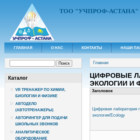
ТОО "УЧПРОФ-АСТАНА"
ГЛАВНАЯ
О НАС
КОНТАКТЫ
НАШИ ПА
Вы здесь
Форма поиска
Главная
Поиск
ЦИФРОВЫЕ ЛА
Каталог
ЭКОЛОГИИ И 
VR ТРЕНАЖЕР ПО ХИМИИ,
Заголовок
БИОЛОГИИ И ФИЗИКЕ
АВТОДЕЛО
Цифровая лаборатория 
(АВТОТРЕНАЖЕРЫ)
экология/Ecology
АВТОРИНГЕР ДЛЯ ПОДАЧИ
ШКОЛЬНЫХ ЗВОНКОВ
АНАЛИТИЧЕСКОЕ
ОБОРУДОВАНИЕ