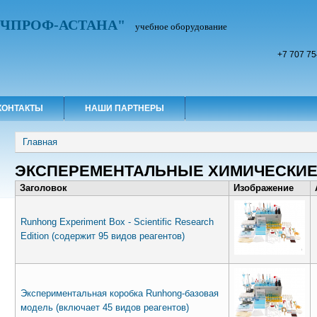
УЧПРОФ-АСТАНА"
учебное оборудование
+7 707 75
КОНТАКТЫ
НАШИ ПАРТНЕРЫ
Вы здесь
Главная
ЭКСПЕРЕМЕНТАЛЬНЫЕ ХИМИЧЕСКИЕ
Заголовок
Изображение
Runhong Experiment Box - Scientific Research
Edition (содержит 95 видов реагентов)
Экспериментальная коробка Runhong-базовая
модель (включает 45 видов реагентов)