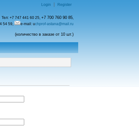
Login
Register
+7 700 760 90 85
Тел:
+7 747 441 60 25,
,
4 54 59,
e-mail: u
chprof-astana@mail.ru
(количество в заказе от 10 шт.)