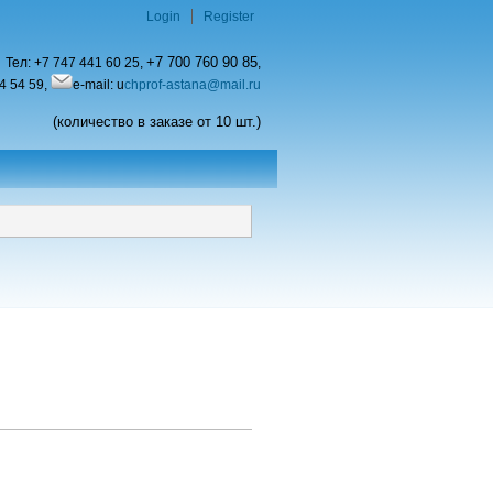
Login
Register
+7 700 760 90 85
Тел:
+7 747 441 60 25,
,
4 54 59,
e-mail: u
chprof-astana@mail.ru
(количество в заказе от 10 шт.)