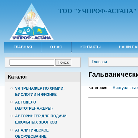
ТОО "УЧПРОФ-АСТАНА"
ГЛАВНАЯ
О НАС
КОНТАКТЫ
НАШИ ПА
Вы здесь
Форма поиска
Главная
Поиск
Гальванически
Каталог
Категория:
Виртуальные
VR ТРЕНАЖЕР ПО ХИМИИ,
БИОЛОГИИ И ФИЗИКЕ
АВТОДЕЛО
(АВТОТРЕНАЖЕРЫ)
АВТОРИНГЕР ДЛЯ ПОДАЧИ
ШКОЛЬНЫХ ЗВОНКОВ
АНАЛИТИЧЕСКОЕ
ОБОРУДОВАНИЕ