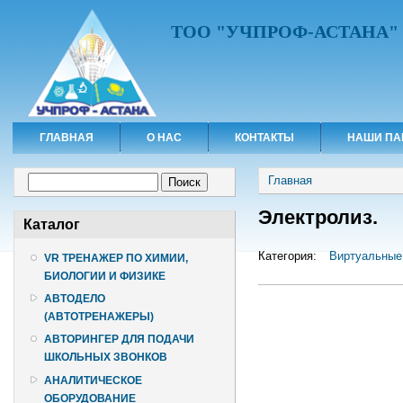
ТОО "УЧПРОФ-АСТАНА"
ГЛАВНАЯ
О НАС
КОНТАКТЫ
НАШИ ПА
Вы здесь
Форма поиска
Главная
Поиск
Электролиз.
Каталог
Категория:
Виртуальные
VR ТРЕНАЖЕР ПО ХИМИИ,
БИОЛОГИИ И ФИЗИКЕ
АВТОДЕЛО
(АВТОТРЕНАЖЕРЫ)
АВТОРИНГЕР ДЛЯ ПОДАЧИ
ШКОЛЬНЫХ ЗВОНКОВ
АНАЛИТИЧЕСКОЕ
ОБОРУДОВАНИЕ