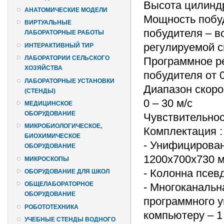
Высота цилиндр
АНАТОМИЧЕСКИЕ МОДЕЛИ
Мощность побуд
ВИРТУАЛЬНЫЕ
побудителя – в
ЛАБОРАТОРНЫЕ РАБОТЫ
регулируемой 
ИНТЕРАКТИВНЫЙ ТИР
ЛАБОРАТОРИИ СЕЛЬСКОГО
Программное ре
ХОЗЯЙСТВА
побудителя от 0
ЛАБОРАТОРНЫЕ УСТАНОВКИ
Диапазон скоро
(СТЕНДЫ)
0 – 30 м/с
МЕДИЦИНСКОЕ
ОБОРУДОВАНИЕ
Чувствительнос
МИКРОБИОЛОГИЧЕСКОЕ,
Комплектация :
БИОХИМИЧЕСКОЕ
- Унифицирова
ОБОРУДОВАНИЕ
1200х700х730 м
МИКРОСКОПЫ
- Колонна псев
ОБОРУДОВАНИЕ ДЛЯ ШКОЛ
ОБЩЕЛАБОРАТОРНОЕ
- Многоканальн
ОБОРУДОВАНИЕ
программного у
РОБОТОТЕХНИКА
компьютеру – 1
УЧЕБНЫЕ СТЕНДЫ ВОДНОГО