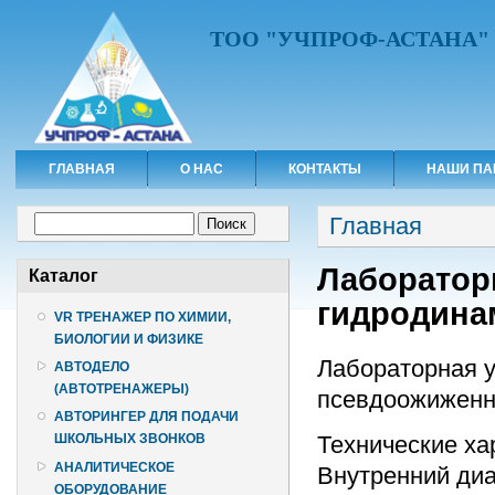
ТОО "УЧПРОФ-АСТАНА"
ГЛАВНАЯ
О НАС
КОНТАКТЫ
НАШИ ПА
Вы здесь
Форма поиска
Главная
Поиск
Лаборатор
Каталог
гидродина
VR ТРЕНАЖЕР ПО ХИМИИ,
БИОЛОГИИ И ФИЗИКЕ
Лабораторная у
АВТОДЕЛО
(АВТОТРЕНАЖЕРЫ)
псевдоожиженн
АВТОРИНГЕР ДЛЯ ПОДАЧИ
Технические ха
ШКОЛЬНЫХ ЗВОНКОВ
АНАЛИТИЧЕСКОЕ
Внутренний диа
ОБОРУДОВАНИЕ