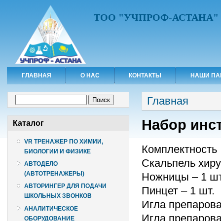
ТОО "УЧПРОФ-АСТАНА"
ГЛАВНАЯ
О НАС
КОНТАКТЫ
НАШИ ПА
Вы здесь
Форма поиска
Главная
Поиск
Набор инс
Каталог
VR ТРЕНАЖЕР ПО ХИМИИ,
Комплектность
БИОЛОГИИ И ФИЗИКЕ
Скальпель хиру
АВТОДЕЛО
(АВТОТРЕНАЖЕРЫ)
Ножницы – 1 шт
АВТОРИНГЕР ДЛЯ ПОДАЧИ
Пинцет – 1 шт.
ШКОЛЬНЫХ ЗВОНКОВ
Игла препарова
АНАЛИТИЧЕСКОЕ
Игла препарова
ОБОРУДОВАНИЕ