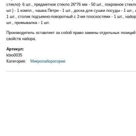
стекло)- 6 шт., предметное стекло 26*76 мм - 50 шт., покровное стекл
шт.) - 1 компл., чашка Петри - 1 шт., доска для сушки посуды - 1 шт.
1 шт., столик подъемно-поворотный с 2-мя плоскостями - 1 шт., набо
шт., промывалка - 1 шт.
Производитель оставляет за собой право замены отдельных позиций
свойств набора.
Артикул:
kbio0035
Категория:
Микролаборатории