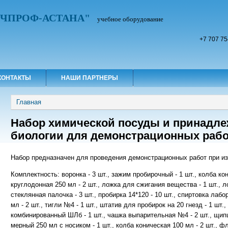
УЧПРОФ-АСТАНА"
учебное оборудование
+7 707 75
КОНТАКТЫ
НАШИ ПАРТНЕРЫ
Вы здесь
Главная
Набор химической посуды и принадле
биологии для демонстрационных рабо
Набор предназначен для проведения демонстрационных работ при из
Комплектность: воронка - 3 шт., зажим пробирочный - 1 шт., колба кон
круглодонная 250 мл - 2 шт., ложка для сжигания вещества - 1 шт., ло
стеклянная палочка - 3 шт., пробирка 14*120 - 10 шт., спиртовка лабо
мл - 2 шт., тигли №4 - 1 шт., штатив для пробирок на 20 гнезд - 1 шт
комбинированный ШЛб - 1 шт., чашка выпарительная №4 - 2 шт., щипц
мерный 250 мл с носиком - 1 шт., колба коническая 100 мл - 2 шт., ф