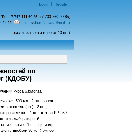
Login
Register
+7 700 760 90 85
Тел:
+7 747 441 60 25,
,
4 54 59,
e-mail: u
chprof-astana@mail.ru
(количество в заказе от 10 шт.)
жностей по
т (КДОБУ)
учении курса биологии.
ическая 500 мл - 2 шт., колба
жка-шпатель (пл.) - 2 шт.,
раторная литая - 1 шт., стакан PP 250
., штатив лабораторный
ы тигельные - 1 шт., цилиндр
лакон с пробкой 30 мл (темное