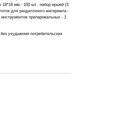
о 18*18 мм - 100 шт., набор ершей (3
, лоток для раздаточного материала -
р инструментов препаровальных - 1
 без ухудшения потребительских