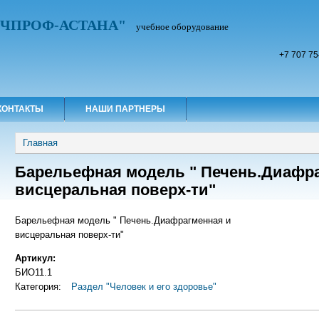
УЧПРОФ-АСТАНА"
учебное оборудование
+7 707 75
КОНТАКТЫ
НАШИ ПАРТНЕРЫ
Вы здесь
Главная
Барельефная модель " Печень.Диафра
висцеральная поверх-ти"
Барельефная модель " Печень.Диафрагменная и
висцеральная поверх-ти"
Артикул:
БИО11.1
Категория:
Раздел "Человек и его здоровье"