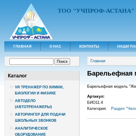
ТОО "УЧПРОФ-АСТАНА"
ГЛАВНАЯ
О НАС
КОНТАКТЫ
НАШИ ПА
Вы здесь
Форма поиска
Главная
Поиск
Барельефная 
Каталог
Барельефная модель "Жел
VR ТРЕНАЖЕР ПО ХИМИИ,
БИОЛОГИИ И ФИЗИКЕ
Артикул:
АВТОДЕЛО
БИО11.4
(АВТОТРЕНАЖЕРЫ)
Категория:
Раздел "Чело
АВТОРИНГЕР ДЛЯ ПОДАЧИ
ШКОЛЬНЫХ ЗВОНКОВ
АНАЛИТИЧЕСКОЕ
ОБОРУДОВАНИЕ