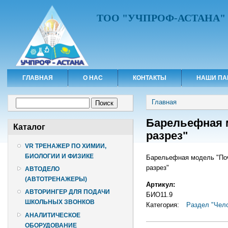
ТОО "УЧПРОФ-АСТАНА"
ГЛАВНАЯ
О НАС
КОНТАКТЫ
НАШИ ПА
Вы здесь
Форма поиска
Главная
Поиск
Барельефная 
Каталог
разрез"
VR ТРЕНАЖЕР ПО ХИМИИ,
БИОЛОГИИ И ФИЗИКЕ
Барельефная модель "Поч
разрез"
АВТОДЕЛО
(АВТОТРЕНАЖЕРЫ)
Артикул:
АВТОРИНГЕР ДЛЯ ПОДАЧИ
БИО11.9
ШКОЛЬНЫХ ЗВОНКОВ
Категория:
Раздел "Чело
АНАЛИТИЧЕСКОЕ
ОБОРУДОВАНИЕ