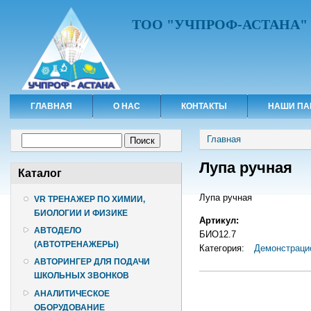
ТОО "УЧПРОФ-АСТАНА"
ГЛАВНАЯ
О НАС
КОНТАКТЫ
НАШИ ПА
Вы здесь
Форма поиска
Главная
Поиск
Лупа ручная
Каталог
Лупа ручная
VR ТРЕНАЖЕР ПО ХИМИИ,
БИОЛОГИИ И ФИЗИКЕ
Артикул:
АВТОДЕЛО
БИО12.7
(АВТОТРЕНАЖЕРЫ)
Категория:
Демонстраци
АВТОРИНГЕР ДЛЯ ПОДАЧИ
ШКОЛЬНЫХ ЗВОНКОВ
АНАЛИТИЧЕСКОЕ
ОБОРУДОВАНИЕ