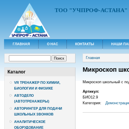
ТОО "УЧПРОФ-АСТАНА"
ГЛАВНАЯ
О НАС
КОНТАКТЫ
НАШИ ПА
Вы здесь
Форма поиска
Главная
Поиск
Микроскоп шк
Каталог
Микроскоп школьный с по
VR ТРЕНАЖЕР ПО ХИМИИ,
БИОЛОГИИ И ФИЗИКЕ
Артикул:
АВТОДЕЛО
БИО12.9
(АВТОТРЕНАЖЕРЫ)
Категория:
Демонстраци
АВТОРИНГЕР ДЛЯ ПОДАЧИ
ШКОЛЬНЫХ ЗВОНКОВ
АНАЛИТИЧЕСКОЕ
ОБОРУДОВАНИЕ