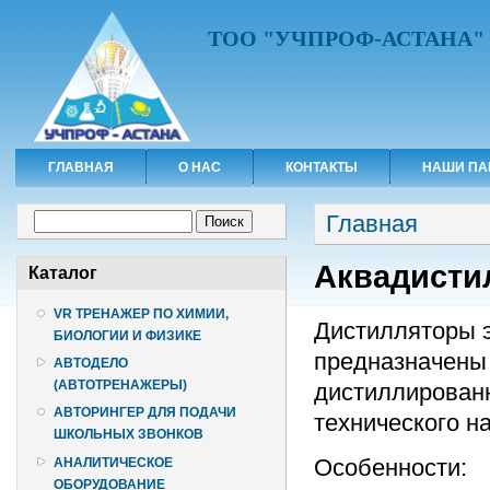
ТОО "УЧПРОФ-АСТАНА"
ГЛАВНАЯ
О НАС
КОНТАКТЫ
НАШИ ПА
Вы здесь
Форма поиска
Главная
Поиск
Аквадистил
Каталог
VR ТРЕНАЖЕР ПО ХИМИИ,
Дистилляторы э
БИОЛОГИИ И ФИЗИКЕ
предназначены 
АВТОДЕЛО
(АВТОТРЕНАЖЕРЫ)
дистиллированн
АВТОРИНГЕР ДЛЯ ПОДАЧИ
технического н
ШКОЛЬНЫХ ЗВОНКОВ
Особенности:
АНАЛИТИЧЕСКОЕ
ОБОРУДОВАНИЕ