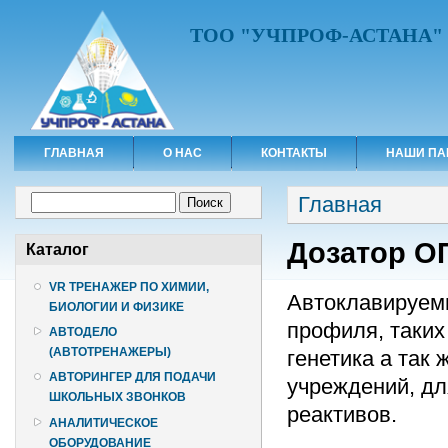
ТОО "УЧПРОФ-АСТАНА"
ГЛАВНАЯ
О НАС
КОНТАКТЫ
НАШИ ПА
Вы здесь
Форма поиска
Главная
Поиск
Дозатор О
Каталог
VR ТРЕНАЖЕР ПО ХИМИИ,
Автоклавируемы
БИОЛОГИИ И ФИЗИКЕ
профиля, таких
АВТОДЕЛО
(АВТОТРЕНАЖЕРЫ)
генетика а так
АВТОРИНГЕР ДЛЯ ПОДАЧИ
учреждений, дл
ШКОЛЬНЫХ ЗВОНКОВ
реактивов.
АНАЛИТИЧЕСКОЕ
ОБОРУДОВАНИЕ