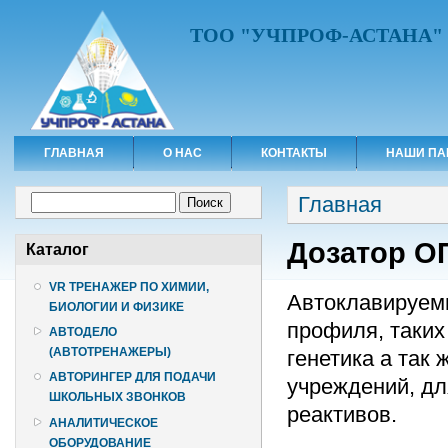
ТОО "УЧПРОФ-АСТАНА"
ГЛАВНАЯ
О НАС
КОНТАКТЫ
НАШИ ПА
Вы здесь
Форма поиска
Главная
Поиск
Дозатор О
Каталог
VR ТРЕНАЖЕР ПО ХИМИИ,
Автоклавируемы
БИОЛОГИИ И ФИЗИКЕ
профиля, таких
АВТОДЕЛО
(АВТОТРЕНАЖЕРЫ)
генетика а так
АВТОРИНГЕР ДЛЯ ПОДАЧИ
учреждений, дл
ШКОЛЬНЫХ ЗВОНКОВ
реактивов.
АНАЛИТИЧЕСКОЕ
ОБОРУДОВАНИЕ