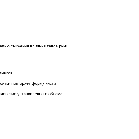
целью снижения влияния тепла руки
лычков
коятки повторяет форму кисти
зменение установленного объема