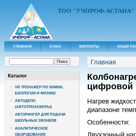
ТОО "УЧПРОФ-АСТАНА"
ГЛАВНАЯ
О НАС
КОНТАКТЫ
НАШИ ПА
Вы здесь
Форма поиска
Главная
Поиск
Колбонагре
Каталог
цифровой
VR ТРЕНАЖЕР ПО ХИМИИ,
БИОЛОГИИ И ФИЗИКЕ
Нагрев жидкост
АВТОДЕЛО
(АВТОТРЕНАЖЕРЫ)
диапазоне темп
АВТОРИНГЕР ДЛЯ ПОДАЧИ
Особенности:
ШКОЛЬНЫХ ЗВОНКОВ
АНАЛИТИЧЕСКОЕ
Двухзонный на
ОБОРУДОВАНИЕ