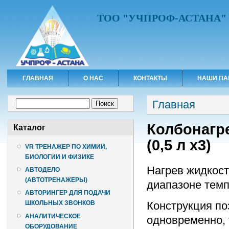
ТОО "УЧПРОФ-АСТАНА"
ГЛАВНАЯ
О НАС
КОНТАКТЫ
НАШИ ПА
Вы здесь
Форма поиска
Главная
Поиск
Колбонагре
Каталог
(0,5 л x3)
VR ТРЕНАЖЕР ПО ХИМИИ,
БИОЛОГИИ И ФИЗИКЕ
Нагрев жидкост
АВТОДЕЛО
(АВТОТРЕНАЖЕРЫ)
диапазоне темп
АВТОРИНГЕР ДЛЯ ПОДАЧИ
Конструкция по
ШКОЛЬНЫХ ЗВОНКОВ
АНАЛИТИЧЕСКОЕ
одновременно, 
ОБОРУДОВАНИЕ