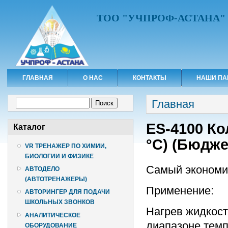
ТОО "УЧПРОФ-АСТАНА"
ГЛАВНАЯ
О НАС
КОНТАКТЫ
НАШИ ПА
Вы здесь
Форма поиска
Главная
Поиск
ES-4100 Ко
Каталог
°C) (Бюдж
VR ТРЕНАЖЕР ПО ХИМИИ,
БИОЛОГИИ И ФИЗИКЕ
Самый экономич
АВТОДЕЛО
(АВТОТРЕНАЖЕРЫ)
Применение:
АВТОРИНГЕР ДЛЯ ПОДАЧИ
ШКОЛЬНЫХ ЗВОНКОВ
Нагрев жидкост
АНАЛИТИЧЕСКОЕ
диапазоне темп
ОБОРУДОВАНИЕ