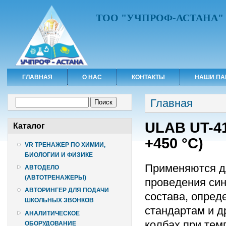
ТОО "УЧПРОФ-АСТАНА"
ГЛАВНАЯ
О НАС
КОНТАКТЫ
НАШИ ПА
Вы здесь
Форма поиска
Главная
Поиск
ULAB UT-41
Каталог
+450 °C)
VR ТРЕНАЖЕР ПО ХИМИИ,
БИОЛОГИИ И ФИЗИКЕ
Применяются дл
АВТОДЕЛО
(АВТОТРЕНАЖЕРЫ)
проведения син
АВТОРИНГЕР ДЛЯ ПОДАЧИ
состава, опре
ШКОЛЬНЫХ ЗВОНКОВ
стандартам и д
АНАЛИТИЧЕСКОЕ
колбах при тем
ОБОРУДОВАНИЕ