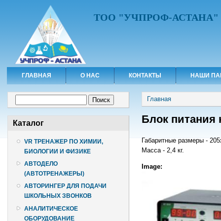
ТОО "УЧПРОФ-АСТАНА"
ГЛАВНАЯ
О НАС
КОНТАКТЫ
НАШИ ПА
Вы здесь
Форма поиска
Главная
Поиск
Блок питания 
Каталог
Габаритные размеры - 20
VR ТРЕНАЖЕР ПО ХИМИИ,
Масса - 2,4 кг.
БИОЛОГИИ И ФИЗИКЕ
АВТОДЕЛО
Image:
(АВТОТРЕНАЖЕРЫ)
АВТОРИНГЕР ДЛЯ ПОДАЧИ
ШКОЛЬНЫХ ЗВОНКОВ
АНАЛИТИЧЕСКОЕ
ОБОРУДОВАНИЕ