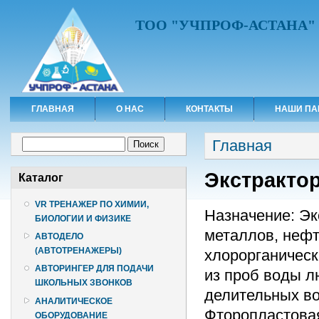
ТОО "УЧПРОФ-АСТАНА"
ГЛАВНАЯ
О НАС
КОНТАКТЫ
НАШИ ПА
Вы здесь
Форма поиска
Главная
Поиск
Экстрактор
Каталог
VR ТРЕНАЖЕР ПО ХИМИИ,
Назначение: Э
БИОЛОГИИ И ФИЗИКЕ
металлов, нефт
АВТОДЕЛО
(АВТОТРЕНАЖЕРЫ)
хлорорганическ
АВТОРИНГЕР ДЛЯ ПОДАЧИ
из проб воды л
ШКОЛЬНЫХ ЗВОНКОВ
делительных во
АНАЛИТИЧЕСКОЕ
Фторопластова
ОБОРУДОВАНИЕ