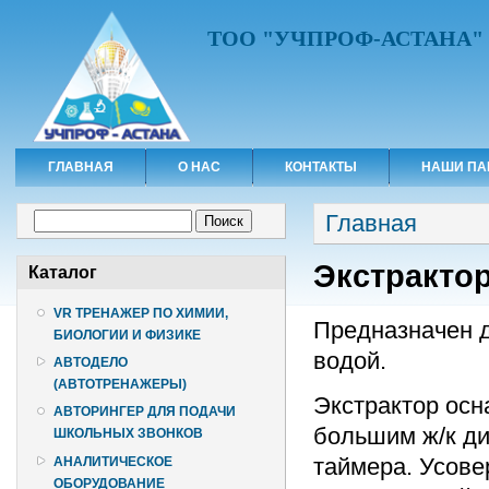
ТОО "УЧПРОФ-АСТАНА"
ГЛАВНАЯ
О НАС
КОНТАКТЫ
НАШИ ПА
Вы здесь
Форма поиска
Главная
Поиск
Экстрактор
Каталог
VR ТРЕНАЖЕР ПО ХИМИИ,
Предназначен д
БИОЛОГИИ И ФИЗИКЕ
водой.
АВТОДЕЛО
(АВТОТРЕНАЖЕРЫ)
Экстрактор осн
АВТОРИНГЕР ДЛЯ ПОДАЧИ
большим ж/к ди
ШКОЛЬНЫХ ЗВОНКОВ
таймера. Усов
АНАЛИТИЧЕСКОЕ
ОБОРУДОВАНИЕ