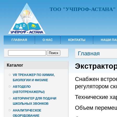
ТОО "УЧПРОФ-АСТАНА"
ГЛАВНАЯ
О НАС
КОНТАКТЫ
НАШИ ПА
Вы здесь
Форма поиска
Главная
Поиск
Экстрактор
Каталог
VR ТРЕНАЖЕР ПО ХИМИИ,
Снабжен встро
БИОЛОГИИ И ФИЗИКЕ
регулятором ск
АВТОДЕЛО
(АВТОТРЕНАЖЕРЫ)
Технические ха
АВТОРИНГЕР ДЛЯ ПОДАЧИ
ШКОЛЬНЫХ ЗВОНКОВ
Объем перемеши
АНАЛИТИЧЕСКОЕ
ОБОРУДОВАНИЕ