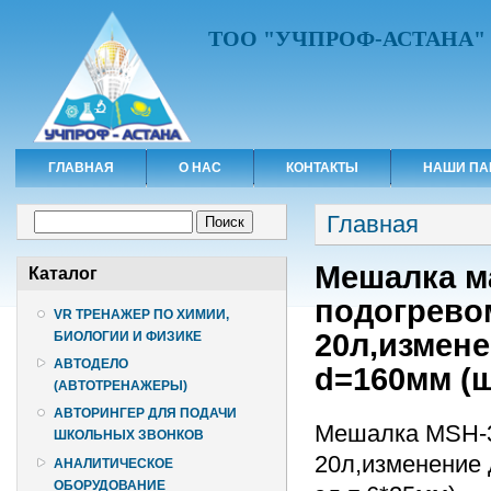
ТОО "УЧПРОФ-АСТАНА"
ГЛАВНАЯ
О НАС
КОНТАКТЫ
НАШИ ПА
Вы здесь
Форма поиска
Главная
Поиск
Мешалка ма
Каталог
подогрево
VR ТРЕНАЖЕР ПО ХИМИИ,
20л,измене
БИОЛОГИИ И ФИЗИКЕ
АВТОДЕЛО
d=160мм (ш
(АВТОТРЕНАЖЕРЫ)
АВТОРИНГЕР ДЛЯ ПОДАЧИ
Мешалка MSH-30
ШКОЛЬНЫХ ЗВОНКОВ
20л,изменение 
АНАЛИТИЧЕСКОЕ
ОБОРУДОВАНИЕ