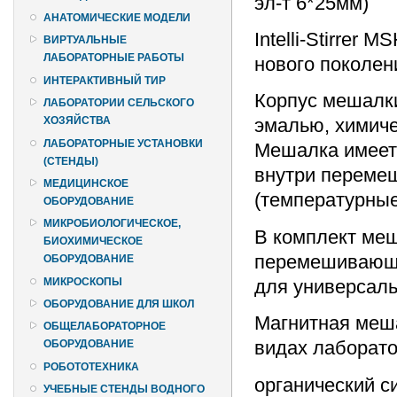
эл-т 6*25мм)
АНАТОМИЧЕСКИЕ МОДЕЛИ
Intelli-Stirrer
ВИРТУАЛЬНЫЕ
ЛАБОРАТОРНЫЕ РАБОТЫ
нового поколен
ИНТЕРАКТИВНЫЙ ТИР
Корпус мешалки
ЛАБОРАТОРИИ СЕЛЬСКОГО
ХОЗЯЙСТВА
эмалью, химиче
ЛАБОРАТОРНЫЕ УСТАНОВКИ
Мешалка имеет
(СТЕНДЫ)
внутри переме
МЕДИЦИНСКОЕ
(температурные,
ОБОРУДОВАНИЕ
МИКРОБИОЛОГИЧЕСКОЕ,
В комплект ме
БИОХИМИЧЕСКОЕ
перемешивающи
ОБОРУДОВАНИЕ
МИКРОСКОПЫ
для универсал
ОБОРУДОВАНИЕ ДЛЯ ШКОЛ
Магнитная меш
ОБЩЕЛАБОРАТОРНОЕ
видах лаборато
ОБОРУДОВАНИЕ
РОБОТОТЕХНИКА
органический с
УЧЕБНЫЕ СТЕНДЫ ВОДНОГО