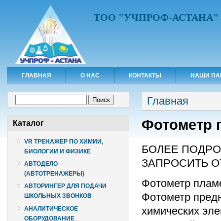
ТОО "УЧПРОФ-АСТАНА"
ГЛАВНАЯ
О НАС
КОНТАКТЫ
НАШИ ПА
Вы здесь
Форма поиска
Главная
Поиск
Фотометр 
Каталог
VR ТРЕНАЖЕР ПО ХИМИИ,
БОЛЕЕ ПОДР
БИОЛОГИИ И ФИЗИКЕ
ЗАПРОСИТЬ О
АВТОДЕЛО
(АВТОТРЕНАЖЕРЫ)
Фотометр плам
АВТОРИНГЕР ДЛЯ ПОДАЧИ
Фотометр пред
ШКОЛЬНЫХ ЗВОНКОВ
химических эле
АНАЛИТИЧЕСКОЕ
ОБОРУДОВАНИЕ