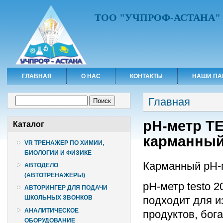
ТОО "УЧПРОФ-АСТАНА"
ГЛАВНАЯ
О НАС
КОНТАКТЫ
НАШИ ПА
Вы здесь
Форма поиска
Главная
Поиск
pH-метр T
Каталог
карманный
VR ТРЕНАЖЕР ПО ХИМИИ,
БИОЛОГИИ И ФИЗИКЕ
Карманный pH-м
АВТОДЕЛО
(АВТОТРЕНАЖЕРЫ)
pH-метр testo 
АВТОРИНГЕР ДЛЯ ПОДАЧИ
подходит для и
ШКОЛЬНЫХ ЗВОНКОВ
АНАЛИТИЧЕСКОЕ
продуктов, бог
ОБОРУДОВАНИЕ