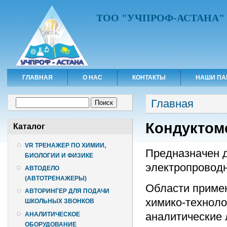
ТОО "УЧПРОФ-АСТАНА"
ГЛАВНАЯ
О НАС
КОНТАКТЫ
НАШИ ПА
Вы здесь
Форма поиска
Главная
Поиск
Кондуктоме
Каталог
VR ТРЕНАЖЕР ПО ХИМИИ,
Предназначен 
БИОЛОГИИ И ФИЗИКЕ
электропроводн
АВТОДЕЛО
(АВТОТРЕНАЖЕРЫ)
Области примен
АВТОРИНГЕР ДЛЯ ПОДАЧИ
химико-техноло
ШКОЛЬНЫХ ЗВОНКОВ
аналитические
АНАЛИТИЧЕСКОЕ
ОБОРУДОВАНИЕ