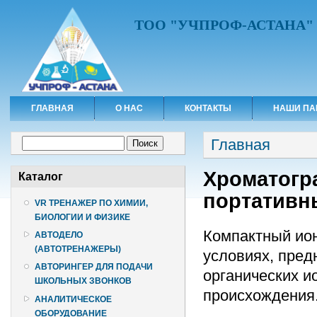
ТОО "УЧПРОФ-АСТАНА"
ГЛАВНАЯ
О НАС
КОНТАКТЫ
НАШИ ПА
Вы здесь
Форма поиска
Главная
Поиск
Хроматогр
Каталог
портативн
VR ТРЕНАЖЕР ПО ХИМИИ,
БИОЛОГИИ И ФИЗИКЕ
Компактный ио
АВТОДЕЛО
(АВТОТРЕНАЖЕРЫ)
условиях, пред
АВТОРИНГЕР ДЛЯ ПОДАЧИ
органических и
ШКОЛЬНЫХ ЗВОНКОВ
происхождения
АНАЛИТИЧЕСКОЕ
ОБОРУДОВАНИЕ