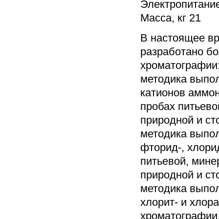
Электропитание
Масса, кг 21
В настоящее в
разработано бо
хроматографии
методика выпо
катионов аммон
пробах питьево
природной и ст
методика выпо
фторид-, хлори
питьевой, мине
природной и ст
методика выпо
хлорит- и хлор
хроматографии