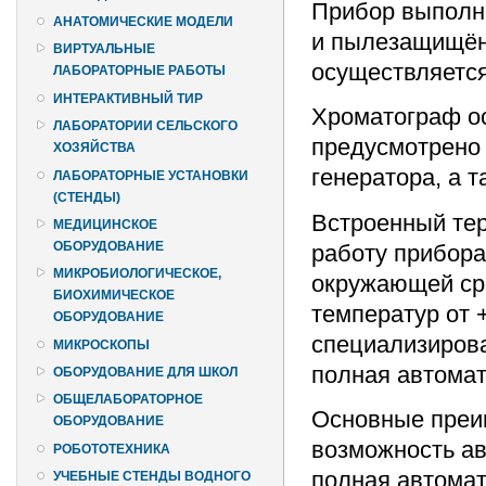
Прибор выполне
АНАТОМИЧЕСКИЕ МОДЕЛИ
и пылезащищён
ВИРТУАЛЬНЫЕ
осуществляется
ЛАБОРАТОРНЫЕ РАБОТЫ
ИНТЕРАКТИВНЫЙ ТИР
Хроматограф о
ЛАБОРАТОРИИ СЕЛЬСКОГО
предусмотрено 
ХОЗЯЙСТВА
генератора, а т
ЛАБОРАТОРНЫЕ УСТАНОВКИ
(СТЕНДЫ)
Встроенный тер
МЕДИЦИНСКОЕ
ОБОРУДОВАНИЕ
работу прибора
МИКРОБИОЛОГИЧЕСКОЕ,
окружающей ср
БИОХИМИЧЕСКОЕ
температур от 
ОБОРУДОВАНИЕ
специализирова
МИКРОСКОПЫ
полная автомат
ОБОРУДОВАНИЕ ДЛЯ ШКОЛ
ОБЩЕЛАБОРАТОРНОЕ
Основные преи
ОБОРУДОВАНИЕ
возможность ав
РОБОТОТЕХНИКА
полная автомат
УЧЕБНЫЕ СТЕНДЫ ВОДНОГО