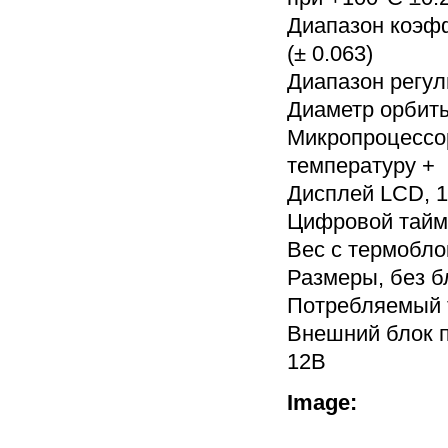
Диапазон коэфф
(± 0.063)
Диапазон регул
Диаметр орбит
Микропроцессор
температуру +
Дисплей LCD, 1
Цифровой тайме
Вес с термобло
Размеры, без б
Потребляемый т
Внешний блок п
12В
Image: