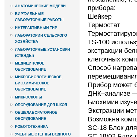
прибора:
АНАТОМИЧЕСКИЕ МОДЕЛИ
ВИРТУАЛЬНЫЕ
Шейкер
ЛАБОРАТОРНЫЕ РАБОТЫ
Термостат
ИНТЕРАКТИВНЫЙ ТИР
Термостатирую
ЛАБОРАТОРИИ СЕЛЬСКОГО
TS-100 использ
ХОЗЯЙСТВА
экстракции бел
ЛАБОРАТОРНЫЕ УСТАНОВКИ
(СТЕНДЫ)
клеточных комп
МЕДИЦИНСКОЕ
Способ нагрева
ОБОРУДОВАНИЕ
перемешивания
МИКРОБИОЛОГИЧЕСКОЕ,
Прибор может б
БИОХИМИЧЕСКОЕ
ОБОРУДОВАНИЕ
ДНК–анализе —
МИКРОСКОПЫ
Биохимии изуче
ОБОРУДОВАНИЕ ДЛЯ ШКОЛ
Экстракции мет
ОБЩЕЛАБОРАТОРНОЕ
Возможна компл
ОБОРУДОВАНИЕ
SC-18 Блок для
РОБОТОТЕХНИКА
УЧЕБНЫЕ СТЕНДЫ ВОДНОГО
SC 18/02 Блок 