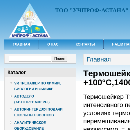
ТОО "УЧПРОФ-АСТАНА"
ГЛАВНАЯ
О НАС
КОНТАКТЫ
НАШИ ПА
Вы здесь
Форма поиска
Главная
Поиск
Термошейке
Каталог
+100°C,140
VR ТРЕНАЖЕР ПО ХИМИИ,
БИОЛОГИИ И ФИЗИКЕ
Термошейкер T
АВТОДЕЛО
(АВТОТРЕНАЖЕРЫ)
интенсивного п
АВТОРИНГЕР ДЛЯ ПОДАЧИ
условиях термо
ШКОЛЬНЫХ ЗВОНКОВ
перемешивания
АНАЛИТИЧЕСКОЕ
независимо, т.
ОБОРУДОВАНИЕ