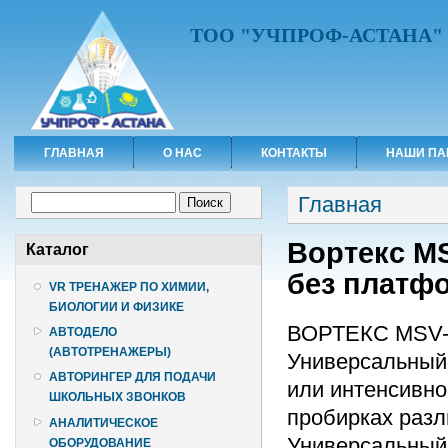
ТОО "УЧПРОФ-АСТАНА"
ГЛАВНАЯ
О НАС
КОНТАКТЫ
НАШИ ПА
Вы здесь
Форма поиска
Главная
Поиск
Вортекс M
Каталог
без платф
VR ТРЕНАЖЕР ПО ХИМИИ,
БИОЛОГИИ И ФИЗИКЕ
ВОРТЕКС MSV-3
АВТОДЕЛО
(АВТОТРЕНАЖЕРЫ)
Универсальный 
АВТОРИНГЕР ДЛЯ ПОДАЧИ
или интенсивно
ШКОЛЬНЫХ ЗВОНКОВ
пробирках разл
АНАЛИТИЧЕСКОЕ
Универсальный 
ОБОРУДОВАНИЕ