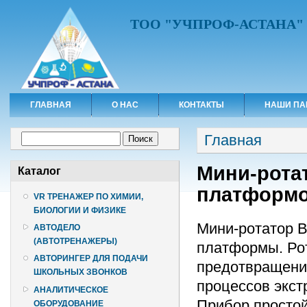
ТОО "УЧПРОФ-АСТАНА"
ГЛАВНАЯ
О НАС
КОНТАКТЫ
НАШИ ПА
Вы здесь
Форма поиска
Главная
Поиск
Мини-ротат
Каталог
платформо
VR ТРЕНАЖЕР ПО ХИМИИ,
БИОЛОГИИ И ФИЗИКЕ
Мини-ротатор B
АВТОДЕЛО
(АВТОТРЕНАЖЕРЫ)
платформы. Ро
АВТОРИНГЕР ДЛЯ ПОДАЧИ
предотвращения
ШКОЛЬНЫХ ЗВОНКОВ
процессов экст
АНАЛИТИЧЕСКОЕ
Прибор простой
ОБОРУДОВАНИЕ