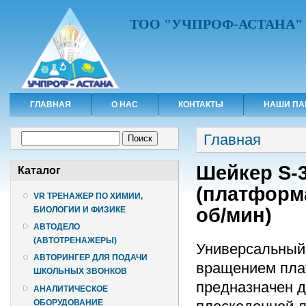
ТОО "УЧПРОФ-АСТАНА"
ГЛАВНАЯ
О НАС
КОНТАКТЫ
НАШИ ПА
Вы здесь
Форма поиска
Главная
Поиск
Шейкер S-
Каталог
(платформа
VR ТРЕНАЖЕР ПО ХИМИИ,
об/мин)
БИОЛОГИИ И ФИЗИКЕ
АВТОДЕЛО
(АВТОТРЕНАЖЕРЫ)
Универсальный
АВТОРИНГЕР ДЛЯ ПОДАЧИ
вращением плат
ШКОЛЬНЫХ ЗВОНКОВ
предназначен 
АНАЛИТИЧЕСКОЕ
ОБОРУДОВАНИЕ