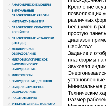
плоскодонной л
АНАТОМИЧЕСКИЕ МОДЕЛИ
Крепление осущ
ВИРТУАЛЬНЫЕ
позволяющих у
ЛАБОРАТОРНЫЕ РАБОТЫ
различных форм
ИНТЕРАКТИВНЫЙ ТИР
бесшумен в раб
ЛАБОРАТОРИИ СЕЛЬСКОГО
простую панель
ХОЗЯЙСТВА
ЛАБОРАТОРНЫЕ УСТАНОВКИ
диапазон приме
(СТЕНДЫ)
Свойства:
МЕДИЦИНСКОЕ
Задание и отоб
ОБОРУДОВАНИЕ
платформы на с
МИКРОБИОЛОГИЧЕСКОЕ,
БИОХИМИЧЕСКОЕ
Звуковая индик
ОБОРУДОВАНИЕ
Энергонезависи
МИКРОСКОПЫ
установленные 
ОБОРУДОВАНИЕ ДЛЯ ШКОЛ
Минимальные р
ОБЩЕЛАБОРАТОРНОЕ
Технические ха
ОБОРУДОВАНИЕ
РОБОТОТЕХНИКА
Размер рабоче
УЧЕБНЫЕ СТЕНДЫ ВОДНОГО