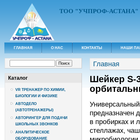
ТОО "УЧПРОФ-АСТАНА"
ГЛАВНАЯ
О НАС
КОНТАКТЫ
НАШИ ПА
Вы здесь
Форма поиска
Главная
Поиск
Шейкер S-
Каталог
орбиталь
VR ТРЕНАЖЕР ПО ХИМИИ,
БИОЛОГИИ И ФИЗИКЕ
Универсальный
АВТОДЕЛО
(АВТОТРЕНАЖЕРЫ)
предназначен д
АВТОРИНГЕР ДЛЯ ПОДАЧИ
в пробирках и 
ШКОЛЬНЫХ ЗВОНКОВ
стеллажах, чаш
АНАЛИТИЧЕСКОЕ
микробиологии,
ОБОРУДОВАНИЕ