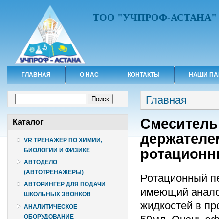
ТОО "УЧПРОФ-АСТАНА"
ГЛАВНАЯ
О НАС
КОНТАКТЫ
НАШИ ПА
Вы здесь
Форма поиска
Главная
Поиск
Смеситель 
Каталог
держателем
VR ТРЕНАЖЕР ПО ХИМИИ,
ротационн
БИОЛОГИИ И ФИЗИКЕ
АВТОДЕЛО
(АВТОТРЕНАЖЕРЫ)
Ротационный пе
АВТОРИНГЕР ДЛЯ ПОДАЧИ
имеющий анало
ШКОЛЬНЫХ ЗВОНКОВ
жидкостей в про
АНАЛИТИЧЕСКОЕ
ОБОРУДОВАНИЕ