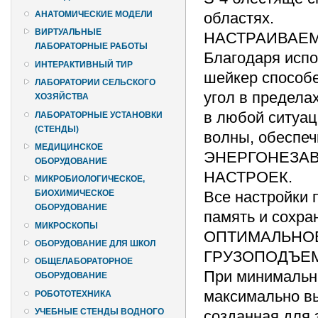
областях.
АНАТОМИЧЕСКИЕ МОДЕЛИ
ВИРТУАЛЬНЫЕ
НАСТРАИВАЕМ
ЛАБОРАТОРНЫЕ РАБОТЫ
Благодаря исп
ИНТЕРАКТИВНЫЙ ТИР
шейкер способе
ЛАБОРАТОРИИ СЕЛЬСКОГО
угол в пределах
ХОЗЯЙСТВА
в любой ситуац
ЛАБОРАТОРНЫЕ УСТАНОВКИ
(СТЕНДЫ)
волны, обеспе
МЕДИЦИНСКОЕ
ЭНЕРГОНЕЗАВ
ОБОРУДОВАНИЕ
НАСТРОЕК.
МИКРОБИОЛОГИЧЕСКОЕ,
Все настройки 
БИОХИМИЧЕСКОЕ
ОБОРУДОВАНИЕ
память и сохра
МИКРОСКОПЫ
ОПТИМАЛЬНОЕ
ОБОРУДОВАНИЕ ДЛЯ ШКОЛ
ГРУЗОПОДЪЕ
ОБЩЕЛАБОРАТОРНОЕ
При минимальны
ОБОРУДОВАНИЕ
максимально в
РОБОТОТЕХНИКА
УЧЕБНЫЕ СТЕНДЫ ВОДНОГО
созданная для 