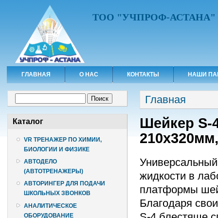
ТОО "УЧПРОФ-АСТАНА"
ГЛАВНАЯ
О НАС
КОНТАКТЫ
НАШИ ПА
Вы здесь
Форма поиска
Главная
Поиск
Шейкер S-
Каталог
210х320мм,
VR ТРЕНАЖЕР ПО ХИМИИ,
БИОЛОГИИ И ФИЗИКЕ
Универсальный
АВТОДЕЛО
(АВТОТРЕНАЖЕРЫ)
жидкости в лаб
АВТОРИНГЕР ДЛЯ ПОДАЧИ
платформы шейк
ШКОЛЬНЫХ ЗВОНКОВ
Благодаря сво
АНАЛИТИЧЕСКОЕ
S-4 блестяще с
ОБОРУДОВАНИЕ