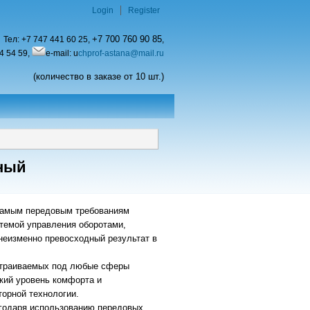
Login
Register
+7 700 760 90 85
Тел:
+7 747 441 60 25,
,
4 54 59,
e-mail: u
chprof-astana@mail.ru
(количество в заказе от 10 шт.)
ный
ым передовым требованиям
темой управления оборотами,
неизменно превосходный результат в
раиваемых под любые сферы
окий уровень комфорта и
торной технологии.
аря использованию передовых