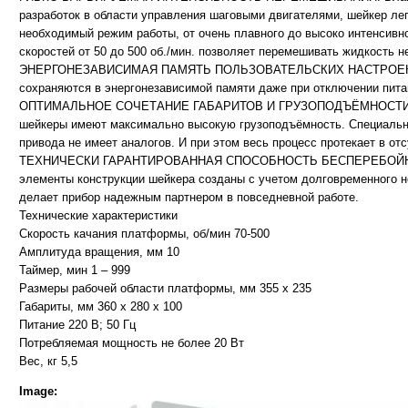
разработок в области управления шаговыми двигателями, шейкер ле
необходимый режим работы, от очень плавного до высоко интенсивн
скоростей от 50 до 500 об./мин. позволяет перемешивать жидкость не
ЭНЕРГОНЕЗАВИСИМАЯ ПАМЯТЬ ПОЛЬЗОВАТЕЛЬСКИХ НАСТРОЕК. В
сохраняются в энергонезависимой памяти даже при отключении пита
ОПТИМАЛЬНОЕ СОЧЕТАНИЕ ГАБАРИТОВ И ГРУЗОПОДЪЁМНОСТИ. П
шейкеры имеют максимально высокую грузоподъёмность. Специально
привода не имеет аналогов. И при этом весь процесс протекает в от
ТЕХНИЧЕСКИ ГАРАНТИРОВАННАЯ СПОСОБНОСТЬ БЕСПЕРЕБОЙН
элементы конструкции шейкера созданы с учетом долговременного н
делает прибор надежным партнером в повседневной работе.
Технические характеристики
Скорость качания платформы, об/мин 70-500
Амплитуда вращения, мм 10
Таймер, мин 1 – 999
Размеры рабочей области платформы, мм 355 х 235
Габариты, мм 360 х 280 х 100
Питание 220 В; 50 Гц
Потребляемая мощность не более 20 Вт
Вес, кг 5,5
Image: