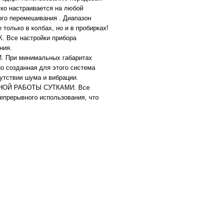
гко настраивается на любой
ого перемешивания . Диапазон
 только в колбах, но и в пробирках!
се настройки прибора
ния.
ри минимальных габаритах
 созданная для этого система
сутствии шума и вибрации.
ОЙ РАБОТЫ СУТКАМИ. Все
епрерывного использования, что