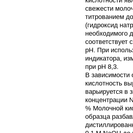
кислотности яв
свежести молоч
титрованием до
(гидроксид нат
необходимого д
соответствует 
рН. При исполь
индикатора, из
при рН 8,3.
В зависимости 
кислотность вы
варьируется в 
концентрации N
% Молочной кис
образца разбав
дистиллированн