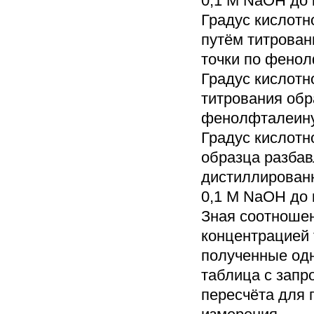
0,1 М NaOH до 
Градус кислотн
путём титрован
точки по фенол
Градус кислотн
титрования обр
фенолфталеину
Градус кислотн
образца разбав
дистиллированн
0,1 М NaOH до 
Зная соотношен
концентрацией 
полученные одн
таблица с зап
пересчёта для