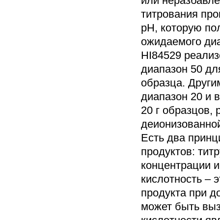
или неразбавле
титрования про
рН, которую по
ожидаемого диа
HI84529 реализ
диапазон 50 дл
образца. Други
диапазон 20 и 
20 г образцов,
деионизованной
Есть два прин
продуктов: тит
концентрации и
кислотность – 
продукта при 
может быть выз