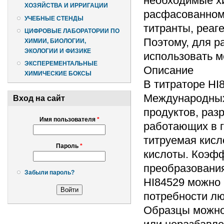
необходимые хи
ХОЗЯЙСТВА И ИРРИГАЦИИ
расфасованном 
УЧЕБНЫЕ СТЕНДЫ
титранты, реаг
ЦИФРОВЫЕ ЛАБОРАТОРИИ ПО
Поэтому, для р
ХИМИИ, БИОЛОГИИ,
ЭКОЛОГИИ И ФИЗИКЕ
использовать м
ЭКСПЕРЕМЕНТАЛЬНЫЕ
Описание
ХИМИЧЕСКИЕ БОКСЫ
В титраторе HI
Международных
Вход на сайт
продуктов, раз
Имя пользователя
*
работающих в г
титруемая кисл
Пароль
*
кислоты. Коэфф
преобразования
Забыли пароль?
HI84529 можно 
потребности лю
Образцы можно 