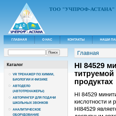
ТОО "УЧПРОФ-АСТАНА"
ГЛАВНАЯ
О НАС
КОНТАКТЫ
НАШИ ПА
Вы здесь
Форма поиска
Главная
Поиск
HI 84529 м
Каталог
титруемой
VR ТРЕНАЖЕР ПО ХИМИИ,
продуктах
БИОЛОГИИ И ФИЗИКЕ
АВТОДЕЛО
(АВТОТРЕНАЖЕРЫ)
HI 84529 минит
АВТОРИНГЕР ДЛЯ ПОДАЧИ
кислотности и 
ШКОЛЬНЫХ ЗВОНКОВ
HI84529 являет
АНАЛИТИЧЕСКОЕ
ОБОРУДОВАНИЕ