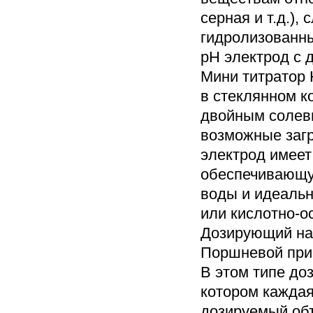
серная и т.д.), 
гидролизованны
рН электрод с
Мини титратор 
в стеклянном к
двойным солев
возможные загр
электрод имеет
обеспечивающу
воды и идеаль
или кислотно-о
Дозирующий на
Поршневой прив
В этом типе до
котором каждая
дозируемый объ