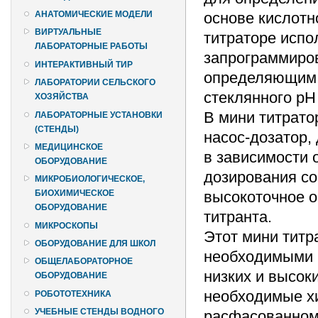
основе кислотн
АНАТОМИЧЕСКИЕ МОДЕЛИ
ВИРТУАЛЬНЫЕ
титраторе испо
ЛАБОРАТОРНЫЕ РАБОТЫ
запрограммиро
ИНТЕРАКТИВНЫЙ ТИР
определяющим 
ЛАБОРАТОРИИ СЕЛЬСКОГО
стеклянного рН
ХОЗЯЙСТВА
В мини титрато
ЛАБОРАТОРНЫЕ УСТАНОВКИ
(СТЕНДЫ)
насос-дозатор,
МЕДИЦИНСКОЕ
в зависимости 
ОБОРУДОВАНИЕ
дозирования со
МИКРОБИОЛОГИЧЕСКОЕ,
высокоточное о
БИОХИМИЧЕСКОЕ
ОБОРУДОВАНИЕ
титранта.
МИКРОСКОПЫ
Этот мини титр
ОБОРУДОВАНИЕ ДЛЯ ШКОЛ
необходимыми 
ОБЩЕЛАБОРАТОРНОЕ
низких и высок
ОБОРУДОВАНИЕ
необходимые хи
РОБОТОТЕХНИКА
УЧЕБНЫЕ СТЕНДЫ ВОДНОГО
расфасованном 