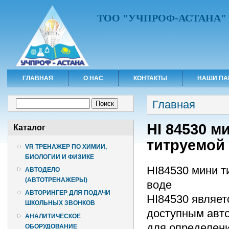
ТОО "УЧПРОФ-АСТАНА"
ГЛАВНАЯ
О НАС
КОНТАКТЫ
НАШИ ПА
Вы здесь
Форма поиска
Главная
Поиск
HI 84530 м
Каталог
титруемой 
VR ТРЕНАЖЕР ПО ХИМИИ,
БИОЛОГИИ И ФИЗИКЕ
HI84530 мини т
АВТОДЕЛО
(АВТОТРЕНАЖЕРЫ)
воде
АВТОРИНГЕР ДЛЯ ПОДАЧИ
HI84530 являет
ШКОЛЬНЫХ ЗВОНКОВ
доступным авт
АНАЛИТИЧЕСКОЕ
для определени
ОБОРУДОВАНИЕ