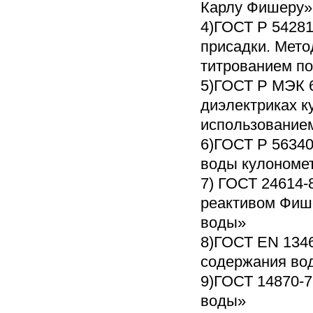
Карлу Фишеру»
4)ГОСТ Р 54281
присадки. Мето
титрованием п
5)ГОСТ Р МЭК 6
диэлектриках к
использованием
6)ГОСТ Р 56340
воды кулономе
7) ГОСТ 24614-
реактивом Фиш
воды»
8)ГОСТ EN 134
содержания во
9)ГОСТ 14870-
воды»