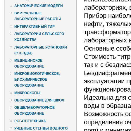
лабораториях, 
АНАТОМИЧЕСКИЕ МОДЕЛИ
ВИРТУАЛЬНЫЕ
Прибор наиболе
ЛАБОРАТОРНЫЕ РАБОТЫ
нефти, тяжелых
ИНТЕРАКТИВНЫЙ ТИР
трансформаторн
ЛАБОРАТОРИИ СЕЛЬСКОГО
лабораторных 
ХОЗЯЙСТВА
Основные особ
ЛАБОРАТОРНЫЕ УСТАНОВКИ
(СТЕНДЫ)
Стоимость титр
МЕДИЦИНСКОЕ
так и с бездиа
ОБОРУДОВАНИЕ
Бездиафрагменн
МИКРОБИОЛОГИЧЕСКОЕ,
эксплуатации п
БИОХИМИЧЕСКОЕ
ОБОРУДОВАНИЕ
функционирован
МИКРОСКОПЫ
Идеальна для 
ОБОРУДОВАНИЕ ДЛЯ ШКОЛ
воды в образца
ОБЩЕЛАБОРАТОРНОЕ
Возможность ос
ОБОРУДОВАНИЕ
определения оч
РОБОТОТЕХНИКА
УЧЕБНЫЕ СТЕНДЫ ВОДНОГО
ppm) и минимиз