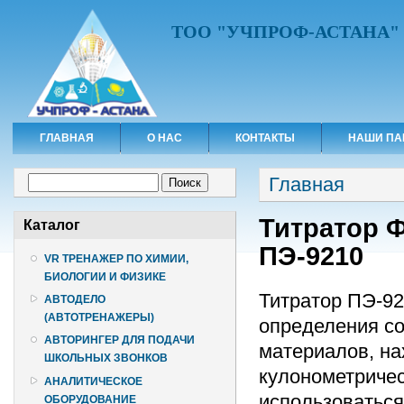
ТОО "УЧПРОФ-АСТАНА"
ГЛАВНАЯ
О НАС
КОНТАКТЫ
НАШИ ПА
Вы здесь
Форма поиска
Главная
Поиск
Титратор 
Каталог
ПЭ-9210
VR ТРЕНАЖЕР ПО ХИМИИ,
БИОЛОГИИ И ФИЗИКЕ
Титратор ПЭ-92
АВТОДЕЛО
(АВТОТРЕНАЖЕРЫ)
определения со
АВТОРИНГЕР ДЛЯ ПОДАЧИ
материалов, н
ШКОЛЬНЫХ ЗВОНКОВ
кулонометричес
АНАЛИТИЧЕСКОЕ
использоваться
ОБОРУДОВАНИЕ