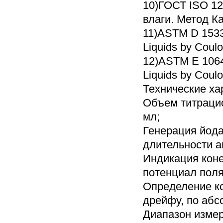
10)ГОСТ ISO 12
влаги. Метод 
11)ASTM D 1533-
Liquids by Coulo
12)ASTM E 1064-
Liquids by Coulo
Технические ха
Объем титрацио
мл;
Генерация йода
длительности а
Индикация коне
потенциал поля
Определение ко
дрейфу, по абс
Диапазон измер