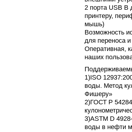
2 порта USB B 
принтеру, пери
мышь)
Возможность и
для переноса и
Оперативная, к
наших пользов
Поддерживаемы
1)ISO 12937:2
воды. Метод ку
Фишеру»
2)ГОСТ Р 5428
кулонометриче
3)ASTM D 4928-
воды в нефти м