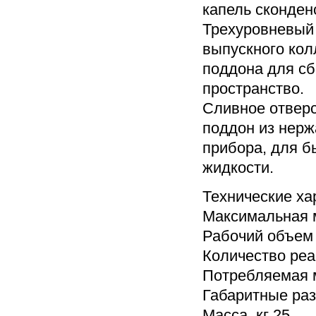
капель сконден
Трехуровневый
выпускного кол
поддона для сб
пространство.
Сливное отверс
поддон из нер
прибора, для б
жидкости.
Технические ха
Максимальная м
Рабочий объем 
Количество реа
Потребляемая м
Габаритные ра
Масса, кг 25