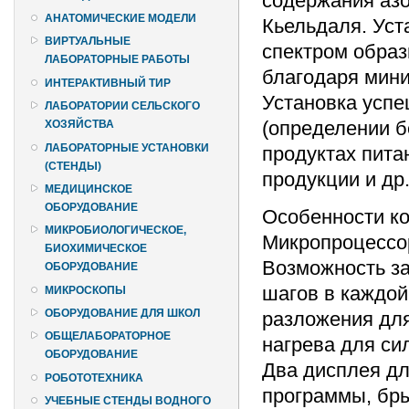
содержания азо
АНАТОМИЧЕСКИЕ МОДЕЛИ
Кьельдаля. Уст
ВИРТУАЛЬНЫЕ
спектром обра
ЛАБОРАТОРНЫЕ РАБОТЫ
благодаря мини
ИНТЕРАКТИВНЫЙ ТИР
Установка успе
ЛАБОРАТОРИИ СЕЛЬСКОГО
(определении б
ХОЗЯЙСТВА
ЛАБОРАТОРНЫЕ УСТАНОВКИ
продуктах пита
(СТЕНДЫ)
продукции и др
МЕДИЦИНСКОЕ
ОБОРУДОВАНИЕ
Особенности ко
МИКРОБИОЛОГИЧЕСКОЕ,
Микропроцессо
БИОХИМИЧЕСКОЕ
Возможность за
ОБОРУДОВАНИЕ
шагов в каждой
МИКРОСКОПЫ
ОБОРУДОВАНИЕ ДЛЯ ШКОЛ
разложения дл
ОБЩЕЛАБОРАТОРНОЕ
нагрева для си
ОБОРУДОВАНИЕ
Два дисплея д
РОБОТОТЕХНИКА
программы, бры
УЧЕБНЫЕ СТЕНДЫ ВОДНОГО