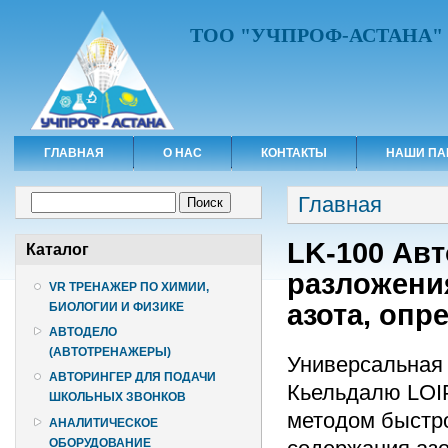
ТОО "УЧПРОФ-АСТАНА"
ГЛАВНАЯ
О НАС
КОНТАКТЫ
НАШИ ПА
Вы здесь
Форма поиска
Главная
Поиск
LK-100 Авт
Каталог
разложени
VR ТРЕНАЖЕР ПО ХИМИИ,
азота, опр
БИОЛОГИИ И ФИЗИКЕ
АВТОДЕЛО
(АВТОТРЕНАЖЕРЫ)
Универсальная 
АВТОРИНГЕР ДЛЯ ПОДАЧИ
Кьельдалю LOIP
ШКОЛЬНЫХ ЗВОНКОВ
методом быстр
АНАЛИТИЧЕСКОЕ
ОБОРУДОВАНИЕ