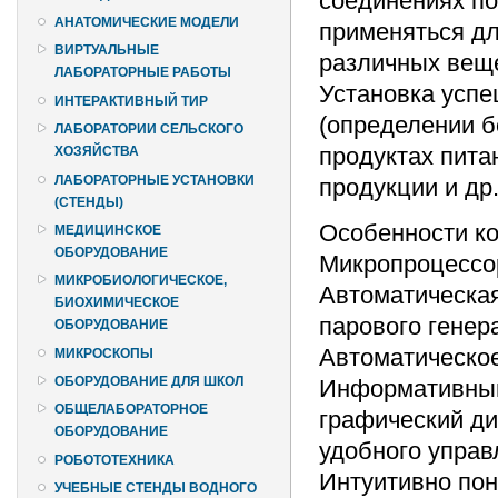
соединениях по
АНАТОМИЧЕСКИЕ МОДЕЛИ
применяться дл
ВИРТУАЛЬНЫЕ
различных веще
ЛАБОРАТОРНЫЕ РАБОТЫ
Установка успе
ИНТЕРАКТИВНЫЙ ТИР
(определении б
ЛАБОРАТОРИИ СЕЛЬСКОГО
продуктах пита
ХОЗЯЙСТВА
ЛАБОРАТОРНЫЕ УСТАНОВКИ
продукции и др
(СТЕНДЫ)
Особенности ко
МЕДИЦИНСКОЕ
ОБОРУДОВАНИЕ
Микропроцессо
МИКРОБИОЛОГИЧЕСКОЕ,
Автоматическая
БИОХИМИЧЕСКОЕ
парового генер
ОБОРУДОВАНИЕ
Автоматическое
МИКРОСКОПЫ
ОБОРУДОВАНИЕ ДЛЯ ШКОЛ
Информативный
ОБЩЕЛАБОРАТОРНОЕ
графический ди
ОБОРУДОВАНИЕ
удобного управ
РОБОТОТЕХНИКА
Интуитивно пон
УЧЕБНЫЕ СТЕНДЫ ВОДНОГО