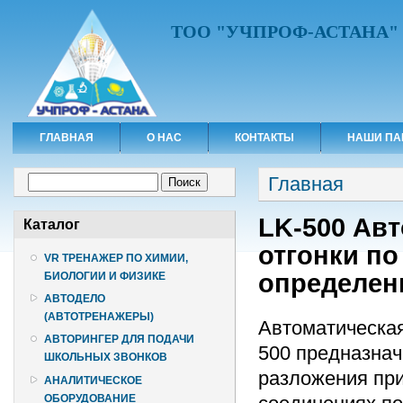
ТОО "УЧПРОФ-АСТАНА"
ГЛАВНАЯ
О НАС
КОНТАКТЫ
НАШИ ПА
Вы здесь
Форма поиска
Главная
Поиск
LK-500 Авт
Каталог
отгонки по
VR ТРЕНАЖЕР ПО ХИМИИ,
определен
БИОЛОГИИ И ФИЗИКЕ
АВТОДЕЛО
(АВТОТРЕНАЖЕРЫ)
Автоматическая
АВТОРИНГЕР ДЛЯ ПОДАЧИ
500 предназнач
ШКОЛЬНЫХ ЗВОНКОВ
разложения при
АНАЛИТИЧЕСКОЕ
ОБОРУДОВАНИЕ