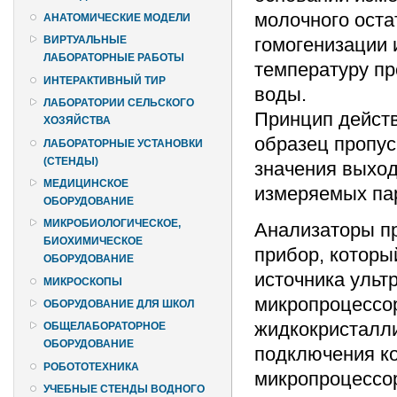
молочного оста
АНАТОМИЧЕСКИЕ МОДЕЛИ
гомогенизации 
ВИРТУАЛЬНЫЕ
ЛАБОРАТОРНЫЕ РАБОТЫ
температуру пр
ИНТЕРАКТИВНЫЙ ТИР
воды.
ЛАБОРАТОРИИ СЕЛЬСКОГО
Принцип действ
ХОЗЯЙСТВА
образец пропус
ЛАБОРАТОРНЫЕ УСТАНОВКИ
(СТЕНДЫ)
значения выход
МЕДИЦИНСКОЕ
измеряемых пар
ОБОРУДОВАНИЕ
МИКРОБИОЛОГИЧЕСКОЕ,
Анализаторы п
БИОХИМИЧЕСКОЕ
прибор, которы
ОБОРУДОВАНИЕ
источника ульт
МИКРОСКОПЫ
микропроцессор
ОБОРУДОВАНИЕ ДЛЯ ШКОЛ
жидкокристалли
ОБЩЕЛАБОРАТОРНОЕ
ОБОРУДОВАНИЕ
подключения ко
РОБОТОТЕХНИКА
микропроцессо
УЧЕБНЫЕ СТЕНДЫ ВОДНОГО