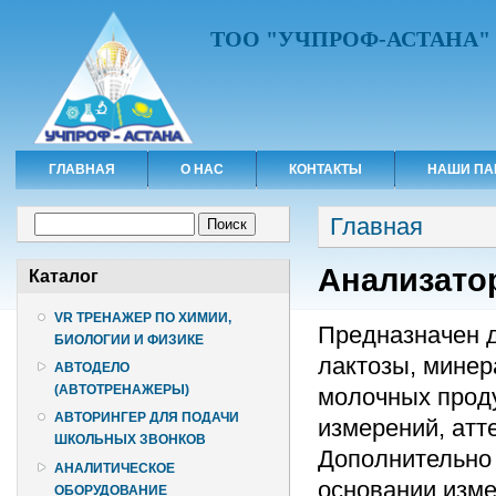
ТОО "УЧПРОФ-АСТАНА"
ГЛАВНАЯ
О НАС
КОНТАКТЫ
НАШИ ПА
Вы здесь
Форма поиска
Главная
Поиск
Анализато
Каталог
VR ТРЕНАЖЕР ПО ХИМИИ,
Предназначен д
БИОЛОГИИ И ФИЗИКЕ
лактозы, минер
АВТОДЕЛО
(АВТОТРЕНАЖЕРЫ)
молочных проду
АВТОРИНГЕР ДЛЯ ПОДАЧИ
измерений, атт
ШКОЛЬНЫХ ЗВОНКОВ
Дополнительно 
АНАЛИТИЧЕСКОЕ
основании изм
ОБОРУДОВАНИЕ