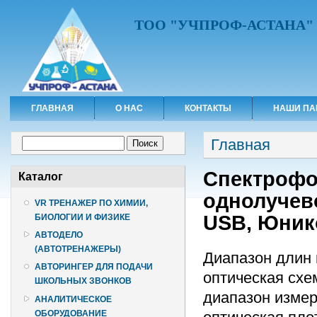
ТОО "УЧПРОФ-АСТАНА"
ГЛАВНАЯ
О НАС
КОНТАКТЫ
НАШИ ПА
Вы здесь
Форма поиска
Главная
Поиск
Спектрофот
Каталог
однолучево
VR ТРЕНАЖЕР ПО ХИМИИ,
USB, Юник
БИОЛОГИИ И ФИЗИКЕ
АВТОДЕЛО
(АВТОТРЕНАЖЕРЫ)
Диапазон длин 
АВТОРИНГЕР ДЛЯ ПОДАЧИ
оптическая схе
ШКОЛЬНЫХ ЗВОНКОВ
диапазон измер
АНАЛИТИЧЕСКОЕ
ОБОРУДОВАНИЕ