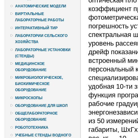
оптическая плот
АНАТОМИЧЕСКИЕ МОДЕЛИ
коэффициент пр
ВИРТУАЛЬНЫЕ
фотометрическа
ЛАБОРАТОРНЫЕ РАБОТЫ
погрешность ус
ИНТЕРАКТИВНЫЙ ТИР
спектральная ш
ЛАБОРАТОРИИ СЕЛЬСКОГО
уровень рассея
ХОЗЯЙСТВА
ЛАБОРАТОРНЫЕ УСТАНОВКИ
дрейф показани
(СТЕНДЫ)
встроенный мин
МЕДИЦИНСКОЕ
персональный к
ОБОРУДОВАНИЕ
специализиров
МИКРОБИОЛОГИЧЕСКОЕ,
БИОХИМИЧЕСКОЕ
удобная 10-ти 
ОБОРУДОВАНИЕ
функция програ
МИКРОСКОПЫ
рабочие градуи
ОБОРУДОВАНИЕ ДЛЯ ШКОЛ
энергонезависи
ОБЩЕЛАБОРАТОРНОЕ
из 50 измерени
ОБОРУДОВАНИЕ
РОБОТОТЕХНИКА
габариты, ШхГх
УЧЕБНЫЕ СТЕНДЫ ВОДНОГО